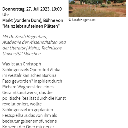
Donnerstag, 27. Juli 2023, 19:00
Uhr
Markt (vor dem Dom), Bühne von
© Sarah Hegenbart
"Mainz lebt auf seinen Plätzen"
Mit Dr. Sarah Hegenbart,
Akademie der Wissenschaften und
der Literatur | Mainz, Technische
Universität München
Was ist aus Christoph
Schlingensiefs Operndorf Afrika
im westafrikanischen Burkina
Faso geworden? Inspiriert durch
Richard Wagners Idee eines
Gesamtkunstwerks, das die
politische Realität durch die Kunst
revolutioniert, wollte
Schlingensief im geplanten
Festspielhaus das von ihm als
bedeutungsleer empfundene
Konzept der Oper mit neuer