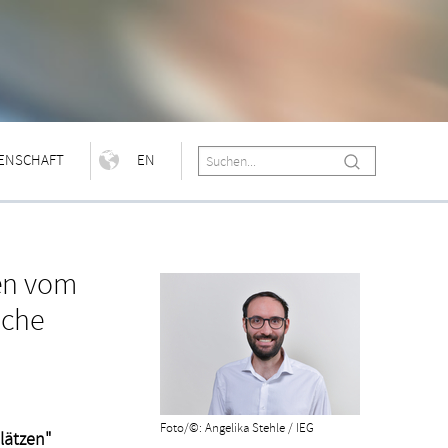
ENSCHAFT
EN
een vom
iche
Foto/©: Angelika Stehle / IEG
lätzen"