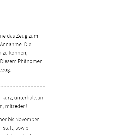
iene das Zeug zum
e Annahme. Die
en zu können,
s. Diesem Phänomen
ezug.
 kurz, unterhaltsam
n, mitreden!
mber bis November
statt, sowie