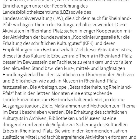
Einrichtungen unter der Federführung des
Landesbibliothekszentrums (LBZ) sowie des
Landesarchivverwaltung (LAV), die sich dem auch für Rheinland-
Pfalz wichtigen Thema des Kulturguterhaltes zuwendet. Diese
Aktivitäten in Rheinland-Pfalz stehen in enger Kooperation mit
der Aktivitäten der bundesweiten „Koordinierungsstelle für die
Erhaltung des schriftlichen Kulturgutes“ (KEK) und deren
Empfehlungen zum Bestandserhalt. Ziel dieser Aktivitäten ist es,
dieses für das Kulturelle Erbe zentrale Thema in Rheinland-Pfalz
besser im Bewusstsein der Fachleute zu verankern und vor allem
den aktuellen Stand bzw. den kurz-, mittel- und langfristigen
Handlungsbedarf bei den staatlichen und kommunalen Archiven
und Bibliotheken wie auch in Museen in Rheinland-Pfalz
festzustellen. Die Arbeitsgruppe „Bestandserhaltung Rheinland-
Pfalz“ hat in den letzten Monaten eine entsprechende
Landeskonzeption zum Bestandserhalt erarbeitet, in der die
Ausgangssituation, Ziele, Maßnahmen und Methoden zum Thema
im Detail beschrieben werden. Die Erhaltung des schriftlichen
Kulturguts in Archiven, Bibliotheken und Museen ist eine
dringende und zentrale Aufgabe zur Sicherung des Kulturellen
Erbes in Rheinland-Pfalz. Sie wird in den kommenden Jahren
zusätzliche Mittel und fachübergreifende Aktivitäten erfordern und